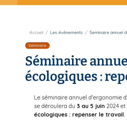
t
i
u
p
r
a
e
l
F
Accueil
Les événements
Seminaire annuel d
i
Séminaire
l
d
Séminaire annuel
'
A
écologiques : repe
r
i
a
n
Le séminaire annuel d'ergonomie de
e
se déroulera du
3 au 5 juin
2024 et
écologiques : repenser le travail
.