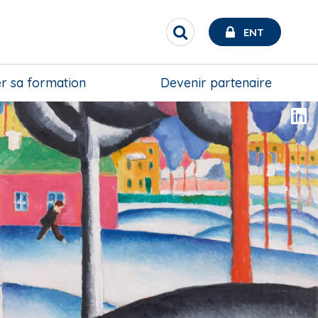
ENT
R
e
c
h
r sa formation
Devenir partenaire
e
r
c
h
e
r