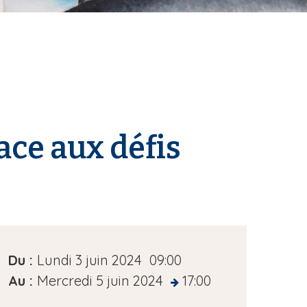
ace aux défis
D
Du :
Lundi 3 juin 2024
09:00
a
Au :
Mercredi 5 juin 2024
17:00
at
t