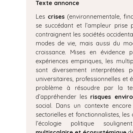
Texte annonce
Les
crises
(environnementale, finan
se succédant et l’ampleur prise p
contraignent les sociétés occidental
modes de vie, mais aussi du mo
croissance. Mises en évidence 
expériences empiriques, les multi
sont diversement interprétées pa
universitaires, professionnelles et 
problème à résoudre par la tec
d’appréhender les
risques envi
social. Dans un contexte encor
sectorielles et fonctionnalistes, le
l’écologie politique soulig
multiscalaire et écosystémique
de