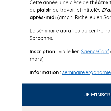
Cette année, une pièce de
théâtre
t
du
plaisir
au travail, et intitulée
D’a
après-midi
(amphi Richelieu en So
Le séminaire aura lieu au centre Pa
Sorbonne.
Inscription
: via le lien
ScienceConf
mars)
Information
:
seminaire.ergonomie@
JE M'INSCR